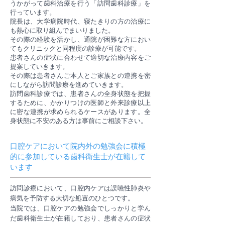
うかがって歯科治療を行う「訪問歯科診療」を
行っています。
院長は、大学病院時代、寝たきりの方の治療に
も熱心に取り組んでまいりました。
その際の経験を活かし、通院が困難な方におい
てもクリニックと同程度の診療が可能です。
患者さんの症状に合わせて適切な治療内容をご
提案していきます。
その際は患者さんご本人とご家族との連携を密
にしながら訪問診療を進めていきます。
訪問歯科診療では、患者さんの全身状態を把握
するために、かかりつけの医師と外来診療以上
に密な連携が求められるケースがあります。全
身状態に不安のある方は事前にご相談下さい。
口腔ケアにおいて院内外の勉強会に積極
的に参加している歯科衛生士が在籍して
います
訪問診療において、口腔内ケアは誤嚥性肺炎や
病気を予防する大切な処置のひとつです。
当院では、口腔ケアの勉強会でしっかりと学ん
だ歯科衛生士が在籍しており、患者さんの症状