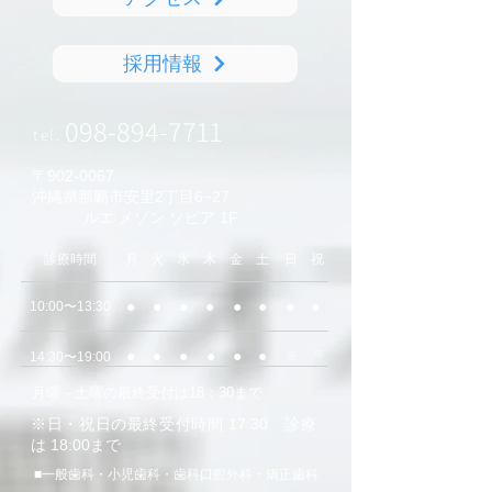
採用情報
098-894-7711
tel.
〒902-0067
沖縄県那覇市安里2丁目6−27
ルエ メゾン ソピア 1F
​診療時間
月
火
水
木
金
土
日
祝
●
●
●
●
●
●
●
●
10:00〜13:30
●
​●
●
●
●
●
​※
14:30〜19:00
※
​月曜～土曜の最終受付は18：30まで
※日・祝日の最終受付時間 17:30​ 診療
は 18:00まで
​■一般歯科・小児歯科・歯科口腔外科・矯正歯科